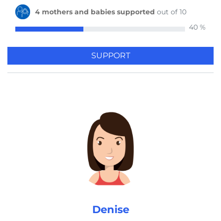
4 mothers and babies supported
out of 10
40 %
1 mother and baby supported
by Daniele 5 years ago
SUPPORT
Clarens was sponsored
by Valerie 5 years ago
3 mothers and babies supported
by Bérénice 5 years ago
5 mothers and babies supported
by Locherschmuck GmbH 5 years ago
Denise