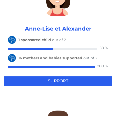
3 mothers and babies supported
by Iris 5 years ago
Anne-Lise et Alexander
1 sponsored child
out of 2
1 mother and baby supported
50 %
by Regina 5 years ago
16 mothers and babies supported
out of 2
800 %
1 mother and baby supported
by Irene und Andre 5 years ago
SUPPORT
1 mother and baby supported
by heinz 5 years ago